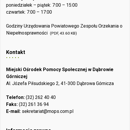
poniedziałek – piątek: 7:00 – 15:00
czwartek: 7:00 – 17:00
Godziny Urzędowania Powiatowego Zespołu Orzekania o
Niepełnosprawności
(PDF, 43.60 KB)
Kontakt
Miejski Ośrodek Pomocy Społecznej w Dąbrowie
Górniczej
Al. Józefa Piłsudskiego 2, 41-300 Dąbrowa Górnicza
Telefon:
(32) 262 40 40
Faks:
(32) 261 36 94
E-mail:
sekretariat@mops.com.pl