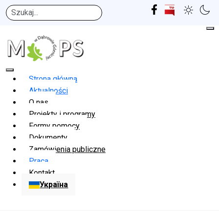
Szukaj
Strona główna
Aktualności
O nas
Projekty i programy
Formy pomocy
Dokumenty
Zamówienia publiczne
Praca
Kontakt
Україна