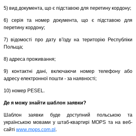
5) вид документа, що є підставою для перетину кордону;
6) серія та номер документа, що є підставою для
перетину кордону;
7) відомості про дату в'їзду на територію Республіки
Польща;
8) адреса проживання;
9) контактні дані, включаючи номер телефону або
адресу електронної пошти - за наявності;
10) номер
PESEL
.
Де я можу знайти шаблон заявки?
Шаблон заявки буде доступний польською та
українською мовами у штаб-квартирі
MOPS
та на веб-
сайті
www
.
mops
.
com
.
pl
.