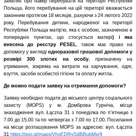
заявляє про намір перебувати на території Республіки
Польща, його перебування на цій території вважається
законним протягом 18 місяців, рахуючи з 24 лютого 2022
року. Перебування дитини, народженої на території
Республіки Польща матір'ю, яка є особою, зазначеною в
попередніх пунктах, що стосується матері
) і яка
внесена до реєстру
PESEL
, також має право на
допомогу у вигляді
одноразової грошової допомоги у
розмірі 300 злотих на особу
, призначену на
утримання, зокрема на витрати на харчування, одяг,
взуття, засоби особистої гігієни та оплату житла.
Де
можно
подати заявку на отримання допомоги?
Заявку необхідно подати до міського центру соціального
захисту (
MOPS
) у м. Домброва Гурніча, місце
знаходження вул. Łą
czna
31 з понеділка по п’ятницю з
7.00 до 15.00 та по четвергах з 7.00 по 17.00. Посилання
на місце розташування
MOPS
за адресою: вул. Łą
czna
31
https
://
goo
.
gl
/
maps
/
VhxEDRySdBBubMxr
9