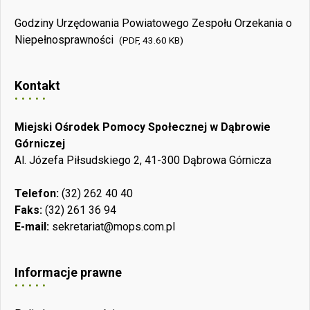
Godziny Urzędowania Powiatowego Zespołu Orzekania o
Niepełnosprawności
(PDF, 43.60 KB)
Kontakt
Miejski Ośrodek Pomocy Społecznej w Dąbrowie
Górniczej
Al. Józefa Piłsudskiego 2, 41-300 Dąbrowa Górnicza
Telefon:
(32) 262 40 40
Faks:
(32) 261 36 94
E-mail:
sekretariat@mops.com.pl
Informacje prawne