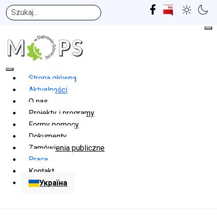
Szukaj
Strona główna
Aktualności
O nas
Projekty i programy
Formy pomocy
Dokumenty
Zamówienia publiczne
Praca
Kontakt
Україна