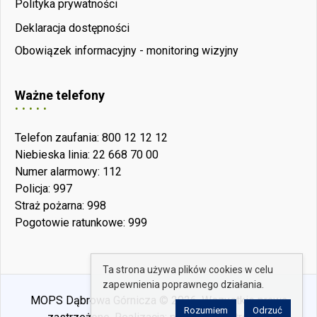
Polityka prywatności
Deklaracja dostępności
Obowiązek informacyjny - monitoring wizyjny
Ważne telefony
Telefon zaufania: 800 12 12 12
Niebieska linia: 22 668 70 00
Numer alarmowy: 112
Policja: 997
Straż pożarna: 998
Pogotowie ratunkowe: 999
Ta strona używa plików cookies w celu
zapewnienia poprawnego działania.
MOPS Dąbrowa Górnicza © 2026. Wszystkie prawa
Rozumiem
Odrzuć