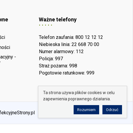
wne
Ważne telefony
ści
Telefon zaufania: 800 12 12 12
Niebieska linia: 22 668 70 00
ności
Numer alarmowy: 112
acyjny -
Policja: 997
y
Straż pożarna: 998
Pogotowie ratunkowe: 999
Ta strona używa plików cookies w celu
zapewnienia poprawnego działania.
Rozumiem
Odrzuć
fekcyjneStrony.pl