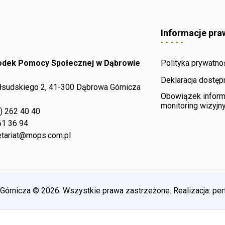
Informacje pra
rodek Pomocy Społecznej w Dąbrowie
Polityka prywatno
Deklaracja dostęp
iłsudskiego 2, 41-300 Dąbrowa Górnicza
Obowiązek inform
monitoring wizyjn
) 262 40 40
61 36 94
tariat@mops.com.pl
rnicza © 2026. Wszystkie prawa zastrzeżone. Realizacja:
per