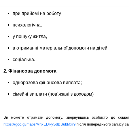
гуманітарна,
при прийомі на роботу,
психологічна,
у пошуку житла,
в отриманні матеріальної допомоги на дітей,
соціальна.
2. Фінансова допомога
одноразова фінансова виплата;
сімейні виплати (пов’язані з доходом)
Ви можете отримати допомогу, звернувшись особисто до соціа
https
://
goo
.
gl
/
maps
/
VhxEDRySdBBubMxr
9
після попереднього запису за