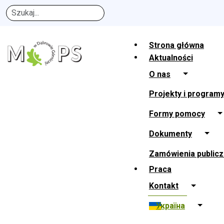
Szukaj
Strona główna
Aktualności
O nas
Projekty i program
Jesteś tutaj:
MOPS Dąbrowa Górnicza
Україна
Cоці
Formy pomocy
Cоціальна допомога
Dokumenty
Zamówienia public
Praca
Kontakt
Яку допомогу ви можете отримати?
Україна
1. Підтримка соціального працівника в отриманні ін