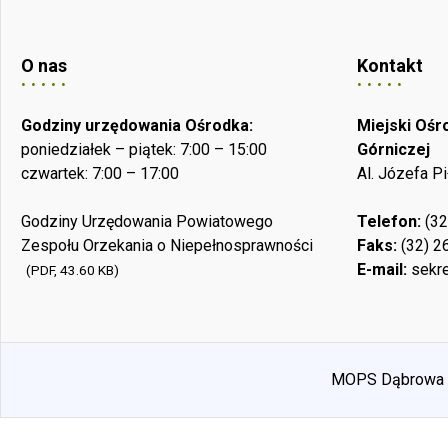
O nas
Kontakt
Godziny urzędowania Ośrodka:
Miejski Oś
poniedziałek – piątek: 7:00 – 15:00
Górniczej
czwartek: 7:00 – 17:00
Al. Józefa P
Godziny Urzędowania Powiatowego
Telefon:
(32
Zespołu Orzekania o Niepełnosprawności
Faks:
(32) 2
E-mail:
sekre
(PDF, 43.60 KB)
MOPS Dąbrowa Gó