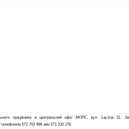
льного працівника в центральний офіс МОПС, вул. Łą
czna
31. Зв'
 телефоном 572 702 996 або 571 332 276