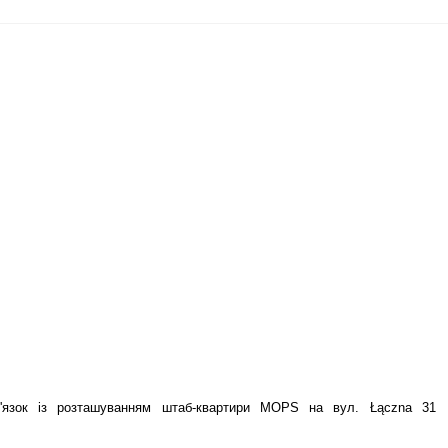
язок із розташуванням штаб-квартири
MOPS
на вул. Łą
czna
31