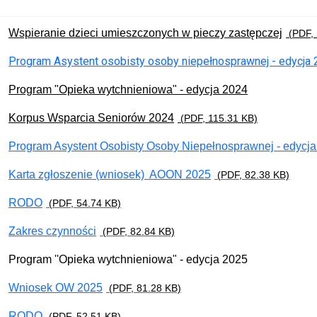
Wieloletni rządowy program "Posiłek w szkole i w domu" na l
Wspieranie dzieci umieszczonych w pieczy zastępczej
(PDF, 
Program Asystent osobisty osoby niepełnosprawnej - edycja
Program "Opieka wytchnieniowa" - edycja 2024
Korpus Wsparcia Seniorów 2024
(PDF, 115.31 KB)
Program Asystent Osobisty Osoby Niepełnosprawnej - edycja
Karta zgłoszenie (wniosek) AOON 2025
(PDF, 82.38 KB)
RODO
(PDF, 54.74 KB)
Zakres czynności
(PDF, 82.84 KB)
Program ''Opieka wytchnieniowa" - edycja 2025
Wniosek OW 2025
(PDF, 81.28 KB)
RODO
(PDF, 52.51 KB)