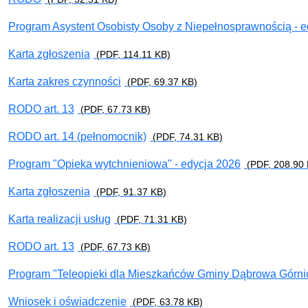
Program Asystent Osobisty Osoby z Niepełnosprawnością - e
Karta zgłoszenia
(PDF, 114.11 KB)
Karta zakres czynności
(PDF, 69.37 KB)
RODO art. 13
(PDF, 67.73 KB)
RODO art. 14 (pełnomocnik)
(PDF, 74.31 KB)
Program "Opieka wytchnieniowa" - edycja 2026
(PDF, 208.90 
Karta zgłoszenia
(PDF, 91.37 KB)
Karta realizacji usług
(PDF, 71.31 KB)
RODO art. 13
(PDF, 67.73 KB)
Program "Teleopieki dla Mieszkańców Gminy Dąbrowa Górnic
Wniosek i oświadczenie
(PDF, 63.78 KB)