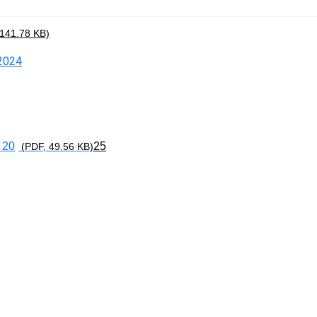
ata 2024-202
8 pdf (150KB)
(PDF, 150.36 KB)
141.78 KB)
 2024
 20
25
(PDF, 49.56 KB)