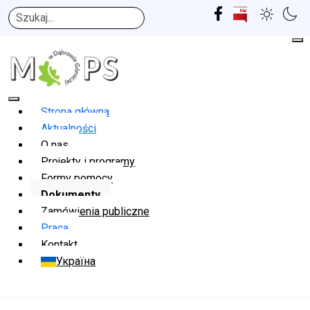
Szukaj
Strona główna
Aktualności
O nas
Projekty i programy
Formy pomocy
Dokumenty
Zamówienia publiczne
Praca
Kontakt
Україна