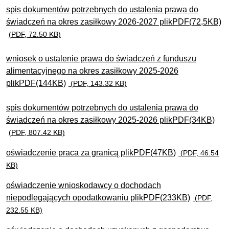
spis dokumentów potrzebnych do ustalenia prawa do
świadczeń na okres zasiłkowy 2026-2027 plikPDF(72,5KB)
(PDF, 72.50 KB)
wniosek o ustalenie prawa do świadczeń z funduszu
alimentacyjnego na okres zasiłkowy 2025-2026
plikPDF(144KB)
(PDF, 143.32 KB)
spis dokumentów potrzebnych do ustalenia prawa do
świadczeń na okres zasiłkowy 2025-2026 plikPDF(34KB)
(PDF, 807.42 KB)
oświadczenie praca za granicą plikPDF(47KB)
(PDF, 46.54
KB)
oświadczenie wnioskodawcy o dochodach
niepodlegających opodatkowaniu plikPDF(233KB)
(PDF,
232.55 KB)