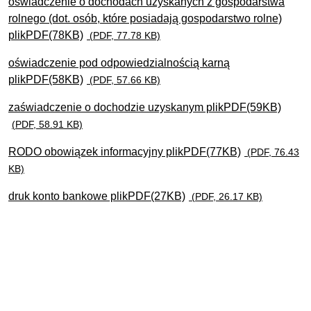
oświadczenie o dochodach uzyskanych z gospodarstwa
rolnego (dot. osób, które posiadają gospodarstwo rolne)
plikPDF(78KB)
(PDF, 77.78 KB)
oświadczenie pod odpowiedzialnością karną
plikPDF(58KB)
(PDF, 57.66 KB)
zaświadczenie o dochodzie uzyskanym plikPDF(59KB)
(PDF, 58.91 KB)
RODO obowiązek informacyjny plikPDF(77KB)
(PDF, 76.43
KB)
druk konto bankowe plikPDF(27KB)
(PDF, 26.17 KB)