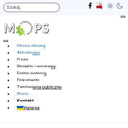
Szukaj
Strona główna
Aktualności
O nas
Projekty i programy
Formy pomocy
Dokumenty
Zamówienia publiczne
Praca
Kontakt
Україна