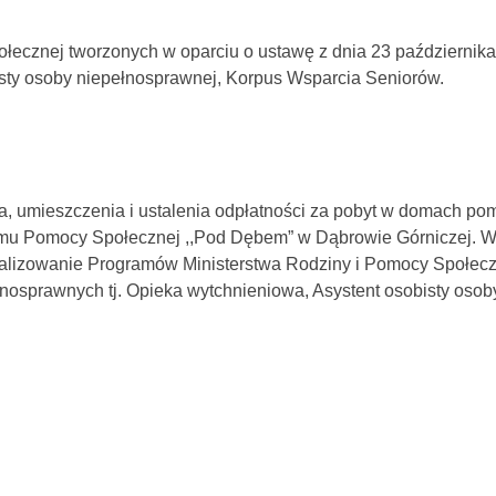
łecznej tworzonych w oparciu o ustawę z dnia 23 październik
isty osoby niepełnosprawnej, Korpus Wsparcia Seniorów.
a, umieszczenia i ustalenia odpłatności za pobyt w domach pom
omu Pomocy Społecznej ,,Pod Dębem” w Dąbrowie Górniczej.
lizowanie Programów Ministerstwa Rodziny i Pomocy Społeczn
osprawnych tj. Opieka wytchnieniowa, Asystent osobisty osob