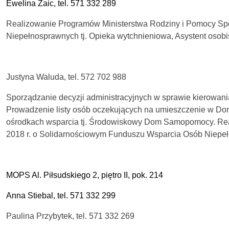
Ewelina Zaic, tel. 571 332 289
Realizowanie Programów Ministerstwa Rodziny i Pomocy Spo
Niepełnosprawnych tj. Opieka wytchnieniowa, Asystent osob
Justyna Waluda, tel. 572 702 988
Sporządzanie decyzji administracyjnych w sprawie kierowani
Prowadzenie listy osób oczekujących na umieszczenie w D
ośrodkach wsparcia tj. Środowiskowy Dom Samopomocy.
Rea
2018 r. o Solidarnościowym Funduszu Wsparcia Osób Niepełn
MOPS Al. Piłsudskiego 2, piętro II, pok. 214
Anna Stiebal, tel. 571 332 299
Paulina Przybytek, tel. 571 332 269