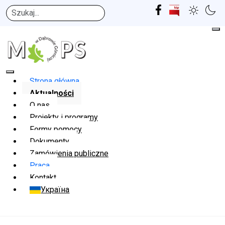
Szukaj
Strona główna
Aktualności
O nas
Projekty i programy
Formy pomocy
Dokumenty
Zamówienia publiczne
Praca
Kontakt
Україна