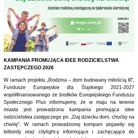
KAMPANIA PROMUJĄCA IDEE RODZICIELSTWA
ZASTĘPCZEGO 2026
W ramach projektu „Rodzina – dom budowany miłością III”,
Fundusze Europejskie dla Śląskiego 2021-2027
współfinansowanego ze środków Europejskiego Funduszu
Społecznego Plus informujemy, że w maju
na terenie
miasta
jest
prowadzona kampania promująca idee
rodzicielstwa zastępczego pn.
„
Daj dziecku dom, choćby na
chwilę
”
.
W ramach prowadzonej kompani pojawi
ły
się
bilbordy
oraz
citylight-y
informujące i zachęcające do