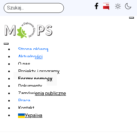
Szukaj
Strona główna
Aktualności
O nas
Projekty i programy
Formy pomocy
Dokumenty
Zamówienia publiczne
Praca
Kontakt
Україна