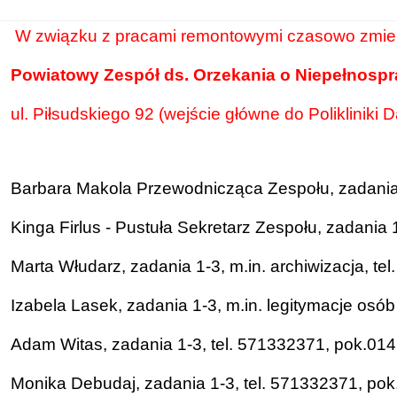
W związku z pracami remontowymi czasowo zmienią
Powiatowy Zespół ds. Orzekania o Niepełnosp
ul. Piłsudskiego 92 (wejście główne do Polikliniki Dą
Barbara Makola Przewodnicząca Zespołu, zadania 
Kinga Firlus - Pustuła Sekretarz Zespołu, zadania 
Marta Włudarz, zadania 1-3, m.in. archiwizacja, te
Izabela Lasek, zadania 1-3, m.in. legitymacje osó
Adam Witas, zadania 1-3, tel. 571332371, pok.014
Monika Debudaj, zadania 1-3, tel. 571332371, pok