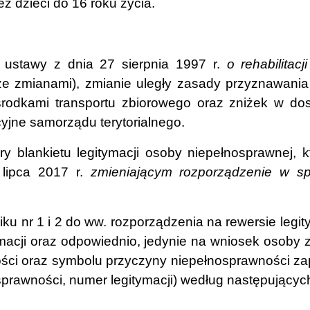
ż dzieci do 16 roku życia.
 ustawy z dnia 27 sierpnia 1997 r.
o rehabilitac
ze zmianami), zmianie uległy zasady przyznawania
rodkami transportu zbiorowego oraz zniżek w dost
cyjne samorządu terytorialnego.
y blankietu legitymacji osoby niepełnosprawnej, k
 lipca 2017 r.
zmieniającym rozporządzenie w sp
u nr 1 i 2 do ww. rozporządzenia na rewersie legi
ymacji oraz odpowiednio, jedynie na wniosek osoby
ości oraz symbolu przyczyny niepełnosprawności za
sprawności, numer legitymacji) według następującyc