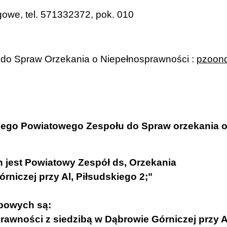
ngowe, tel. 571332372, pok. 010
4
 do Spraw Orzekania o Niepełnosprawności :
pzoon
jnego Powiatowego Zespołu do Spraw orzekania 
jest Powiatowy Zespół ds, Orzekania
niczej przy Al, Piłsudskiego 2;"
bowych są:
rawności z siedzibą w Dąbrowie Górniczej przy Al