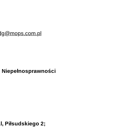
dg@mops.com.pl
o Niepełnosprawności
, Piłsudskiego 2;