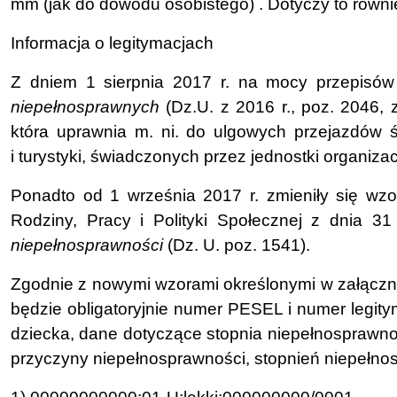
mm (jak do dowodu osobistego) . Dotyczy to równie
Informacja o legitymacjach
Z dniem 1 sierpnia 2017 r. na mocy przepisów
niepełnosprawnych
(Dz.U. z 2016 r., poz. 2046, 
która uprawnia m. ni. do ulgowych przejazdów ś
i turystyki, świadczonych przez jednostki organiza
Ponadto od 1 września 2017 r. zmieniły się wzor
Rodziny, Pracy i Polityki Społecznej z dnia 31
niepełnosprawności
(Dz. U. poz. 1541).
Zgodnie z nowymi wzorami określonymi w załącznik
będzie obligatoryjnie numer PESEL i numer legit
dziecka, dane dotyczące stopnia niepełnosprawn
przyczyny niepełnosprawności, stopnień niepełno