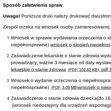
Sposób załatwienia spraw
Uwaga
!
Poniższe druki należy drukować dwustron
Zespół orzeka na wniosek osoby zainteresowanej l
Wniosek w sprawie wydawania orzeczenia o st
niepełnosprawne)
wniosek o stopień niepełno
Zaświadczenie lekarskie o stanie zdrowia wyd
prowadzący, ważne 3 miesiące od daty wystaw
lekarskie o stanie zdrowia
, pdf
(PDF, 102.82 KB)
Wniosek o wydanie orzeczenia o niepełnospraw
niepełnosprawne)
wniosek o nie
(PDF, 3.09 MB)
Zaświadczenie o stanie zdrowia dziecka(do 16
(wniosek niedostępny dla urządzeń wspomag