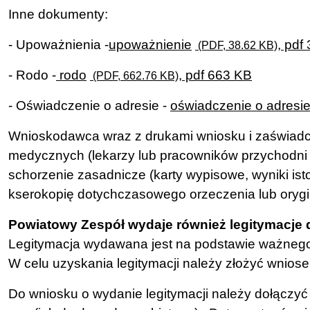
Inne dokumenty:
- Upoważnienia -
upoważnienie
, pdf
(PDF, 38.62 KB)
- Rodo -
rodo
, pdf 663 KB
(PDF, 662.76 KB)
- Oświadczenie o adresie -
oświadczenie o adresie
Wnioskodawca wraz z drukami wniosku i zaświadcz
medycznych (lekarzy lub pracowników przychodni c
schorzenie zasadnicze (karty wypisowe, wyniki i
kserokopię dotychczasowego orzeczenia lub orygi
Powiatowy Zespół wydaje również legitymacje
Legitymacja wydawana jest na podstawie ważnego,
W celu uzyskania legitymacji należy złożyć wnios
Do wniosku o wydanie legitymacji należy dołączyć