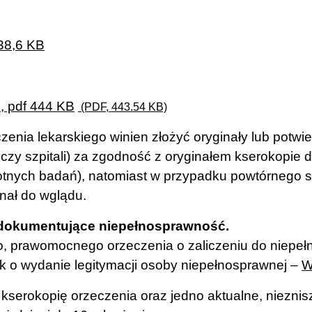
 38,6 KB
, pdf 444 KB
(PDF, 443.54 KB)
enia lekarskiego winien złożyć oryginały lub potw
zy szpitali) za zgodność z oryginałem kserokopie 
stotnych badań), natomiast w przypadku powtórnego
nał do wglądu.
 dokumentujące niepełnosprawność.
 prawomocnego orzeczenia o zaliczeniu do niepełn
ek o wydanie legitymacji osoby niepełnosprawnej –
W
 kserokopię orzeczenia oraz jedno aktualne, niezni