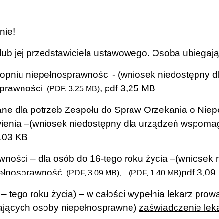
nie!
ub jej przedstawiciela ustawowego. Osoba ubiegając
opniu niepełnosprawności - (wniosek niedostępny
sprawności
, pdf 3,25 MB
(PDF, 3.25 MB)
ane dla potrzeb Zespołu do Spraw Orzekania o Niepe
ienia –
(wniosek niedostępny dla urządzeń wspoma
 103 KB
ności – dla osób do 16-tego roku życia –
(wniosek 
pełnosprawność
,
pdf 3,09
(PDF, 3.09 MB)
(PDF, 1.40 MB)
 – tego roku życia) – w całości wypełnia lekarz pr
ających osoby niepełnosprawne)
zaświadczenie leka