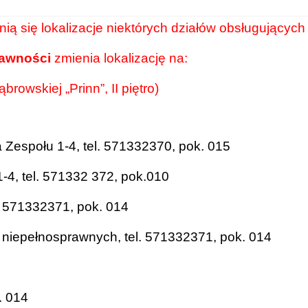
 się lokalizacje niektórych działów obsługujących 
rawności
zmienia lokalizację na:
browskiej „Prinn”, II piętro)
Zespołu 1-4, tel. 571332370, pok. 015
1-4, tel. 571332 372, pok.010
l. 571332371, pok. 014
b niepełnosprawnych, tel. 571332371, pok. 014
. 014