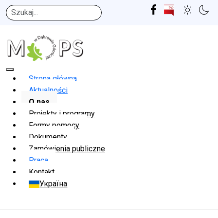
Szukaj
Strona główna
Aktualności
O nas
Projekty i programy
Formy pomocy
Dokumenty
Zamówienia publiczne
Praca
Kontakt
Україна