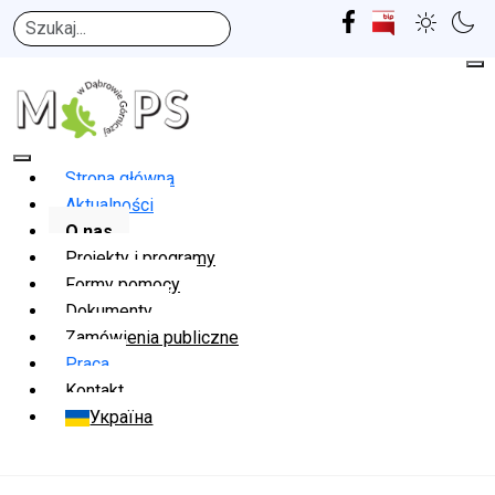
Szukaj
Strona główna
Aktualności
O nas
Projekty i programy
Formy pomocy
Dokumenty
Zamówienia publiczne
Praca
Kontakt
Україна