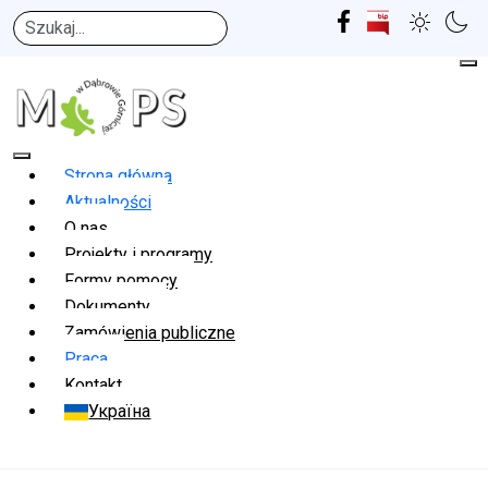
Szukaj
Strona główna
Aktualności
O nas
Projekty i programy
Formy pomocy
Dokumenty
Zamówienia publiczne
Praca
Kontakt
Україна