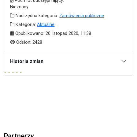
Podmiot udostępniający
Podmiot udostępniający:
Nieznany
Nadrzędna kategoria
Nadrzędna kategoria:
Zamówienia publiczne
Kategoria
Kategoria:
Aktualne
Data publikacji
Opublikowano:
20 listopad 2020, 11:38
Odsłony
Odsłon:
2428
Historia zmian
Partnerzy