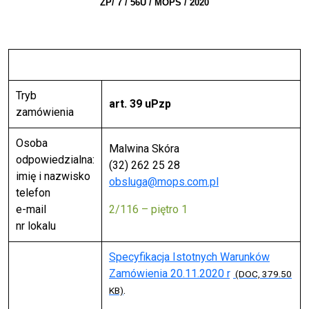
ZP/ 7 / 56U / MOPS / 2020
Tryb
art. 39
uPzp
zamówienia
Osoba
Malwina Skóra
odpowiedzialna:
(32) 262 25 28
imię i nazwisko
obsluga@mops.com.pl
telefon
e-mail
2/116 – piętro 1
nr lokalu
Specyfikacja Istotnych Warunków
Zamówienia 20.11.2020 r
(DOC, 379.50
.
KB)