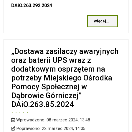
DAiO.263.292.2024
Więcej…
„Dostawa zasilaczy awaryjnych
oraz baterii UPS wraz z
dodatkowym osprzętem na
potrzeby Miejskiego Ośrodka
Pomocy Społecznej w
Dąbrowie Górniczej”
DAiO.263.85.2024
Wprowadzono:
08 marzec 2024, 13:48
Wprowadzono
Poprawiono
Poprawiono:
22 marzec 2024, 14:05