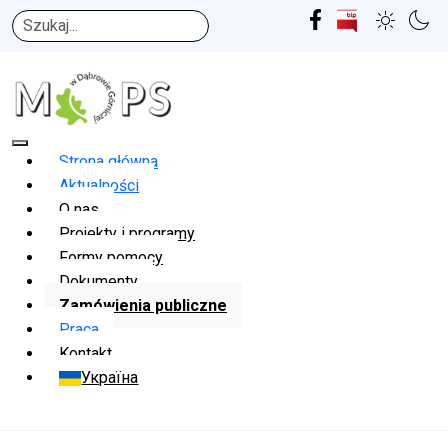
Szukaj
Strona główna
Aktualności
O nas
Projekty i programy
Formy pomocy
Dokumenty
Zamówienia publiczne
Praca
Kontakt
Україна