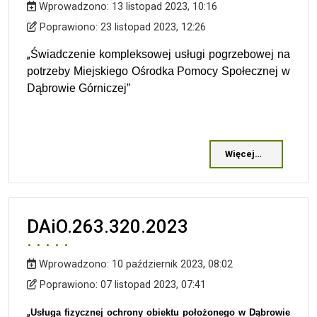
Wprowadzono:
13 listopad 2023, 10:16
Wprowadzono
Poprawiono
Poprawiono:
23 listopad 2023, 12:26
„
Świadczenie kompleksowej usługi pogrzebowej na
potrzeby Miejskiego Ośrodka Pomocy Społecznej w
Dąbrowie Górniczej”
Więcej…
DAiO.263.320.2023
Wprowadzono:
10 październik 2023, 08:02
Wprowadzono
Poprawiono
Poprawiono:
07 listopad 2023, 07:41
„
Usługa fizycznej ochrony obiektu położonego w Dąbrowie