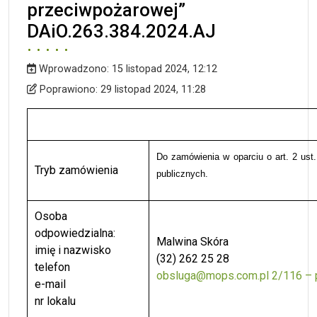
przeciwpożarowej”
DAiO.263.384.2024.AJ
Wprowadzono:
15 listopad 2024, 12:12
Wprowadzono
Poprawiono
Poprawiono:
29 listopad 2024, 11:28
Do
zamówienia
w oparciu o
art.
2
ust.
Tryb zamówienia
publicznych
.
Osoba
odpowiedzialna:
Malwina Skóra
imię i nazwisko
(32) 262 25 28
telefon
obsluga@mops.com.pl
2/116 – 
e-mail
nr lokalu