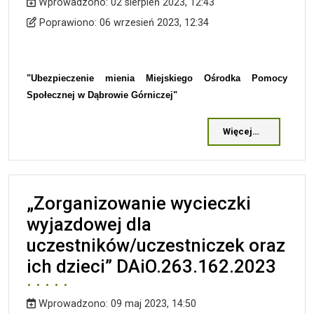
Wprowadzono:
02 sierpień 2023, 12:43
Wprowadzono
Poprawiono
Poprawiono:
06 wrzesień 2023, 12:34
"Ubezpieczenie mienia Miejskiego Ośrodka Pomocy
Społecznej w Dąbrowie Górniczej"
Więcej…
„Zorganizowanie wycieczki
wyjazdowej dla
uczestników/uczestniczek oraz
ich dzieci” DAiO.263.162.2023
Wprowadzono:
09 maj 2023, 14:50