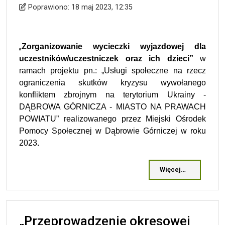
Wprowadzono
Poprawiono
Poprawiono:
18 maj 2023, 12:35
„
Zorganizowanie wycieczki wyjazdowej dla
uczestników/uczestniczek oraz ich dzieci”
w
ramach
projektu
pn.: „Usługi społeczne na rzecz
ograniczenia skutków kryzysu wywołanego
konfliktem zbrojnym na terytorium Ukrainy -
DĄBROWA GÓRNICZA - MIASTO NA PRAWACH
POWIATU” realizowanego przez Miejski Ośrodek
Pomocy Społecznej w Dąbrowie Górniczej w roku
202
3
.
Więcej…
„Przeprowadzenie okresowej