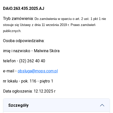
DAiO.263.435.2025.AJ
Tryb zamówienia:
Do
zamówienia
w oparciu o
art.
2
ust.
1 pkt 1
nie
stosuje się
U
stawy
z dnia 11 września 2019 r.
Prawo zamówień
publicznych
.
Osoba odpowiedzialna:
imię i nazwisko - Malwina Skóra
telefon - (32) 262 40 40
e-mail -
obsluga@mops.com.pl
nr lokalu - pok. 116 - piętro 1
Data ogłoszenia: 12.12.2025 r
Szczegóły