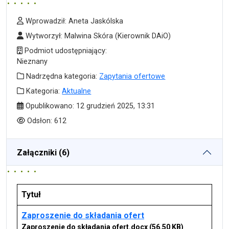
Wprowadził
Wprowadził:
Aneta Jaskólska
Wytworzył
Wytworzył:
Malwina Skóra
(Kierownik DAiO)
Podmiot udostępniający
Podmiot udostępniający:
Nieznany
Nadrzędna kategoria
Nadrzędna kategoria:
Zapytania ofertowe
Kategoria
Kategoria:
Aktualne
Data publikacji
Opublikowano:
12 grudzień 2025, 13:31
Odsłony
Odsłon:
612
Załączniki (6)
Tytuł
Zaproszenie do składania ofert
Zaproszenie do składania ofert.docx
(56.50 KB)