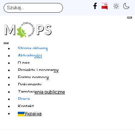
Szukaj
Strona główna
Aktualności
O nas
Projekty i programy
Formy pomocy
Dokumenty
Zamówienia publiczne
Praca
Kontakt
Україна