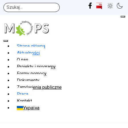
Szukaj
Strona główna
Aktualności
O nas
Projekty i programy
Formy pomocy
Dokumenty
Zamówienia publiczne
Praca
Kontakt
Україна