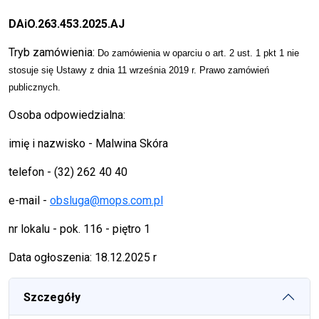
DAiO.263.453.2025.AJ
Tryb zamówienia:
Do
zamówienia
w oparciu o
art.
2
ust.
1 pkt 1
nie
stosuje się
U
stawy
z dnia 11 września 2019 r.
Prawo zamówień
publicznych
.
Osoba odpowiedzialna:
imię i nazwisko - Malwina Skóra
telefon - (32) 262 40 40
e-mail -
obsluga@mops.com.pl
nr lokalu - pok. 116 - piętro 1
Data ogłoszenia: 18.12.2025 r
Szczegóły