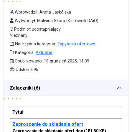
Wprowadził
Wprowadził:
Aneta Jaskólska
Wytworzył
Wytworzył:
Malwina Skóra
(Kierownik DAiO)
Podmiot udostępniający
Podmiot udostępniający:
Nieznany
Nadrzędna kategoria
Nadrzędna kategoria:
Zapytania ofertowe
Kategoria
Kategoria:
Aktualne
Data publikacji
Opublikowano:
18 grudzień 2025, 11:39
Odsłony
Odsłon:
695
Załączniki (6)
Tytuł
Zaproszenie do składania ofert
Zaproszenie do składania ofert.doc
(181.50 KB)