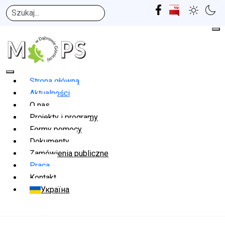
Szukaj
Strona główna
Aktualności
O nas
Projekty i programy
Formy pomocy
Dokumenty
Zamówienia publiczne
Praca
Kontakt
Україна