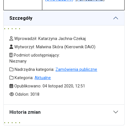
Szczegóły
Wprowadził
Wprowadził:
Katarzyna Jachna-Czekaj
Wytworzył
Wytworzył:
Malwina Skóra
(Kierownik DAiO)
Podmiot udostępniający
Podmiot udostępniający:
Nieznany
Nadrzędna kategoria
Nadrzędna kategoria:
Zamówienia publiczne
Kategoria
Kategoria:
Aktualne
Data publikacji
Opublikowano:
04 listopad 2020, 12:51
Odsłony
Odsłon:
3018
Historia zmian