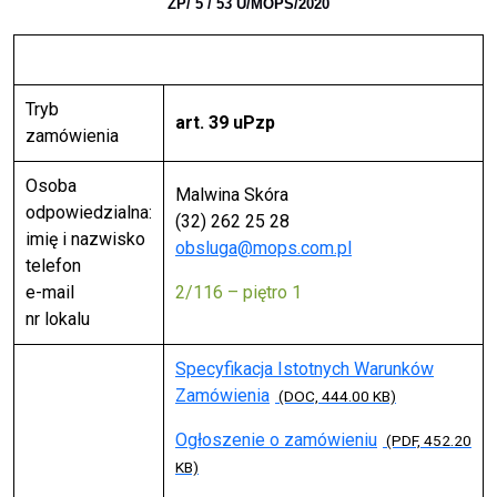
ZP/ 5 / 53 U/MOPS/2020
Tryb
art. 39
uPzp
zamówienia
Osoba
Malwina Skóra
odpowiedzialna:
(32) 262 25 28
imię i nazwisko
obsluga@mops.com.pl
telefon
e-mail
2/116 – piętro 1
nr lokalu
Specyfikacja Istotnych Warunków
Zamówienia
(DOC, 444.00 KB)
Ogłoszenie o zamówieniu
(PDF, 452.20
KB)