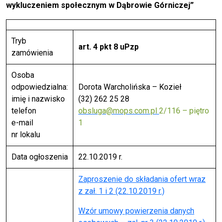
wykluczeniem społecznym w Dąbrowie Górniczej”
Tryb
art. 4 pkt 8
uPzp
zamówienia
Osoba
odpowiedzialna:
Dorota Warcholińska – Kozieł
imię i nazwisko
(32) 262 25 28
telefon
obsluga@mops.com.pl
2/116 – piętro
e-mail
1
nr lokalu
Data ogłoszenia
22.10.2019 r.
Zaproszenie do składania ofert wraz
z zał. 1 i 2 (22.10.2019 r.)
Wzór umowy powierzenia danych