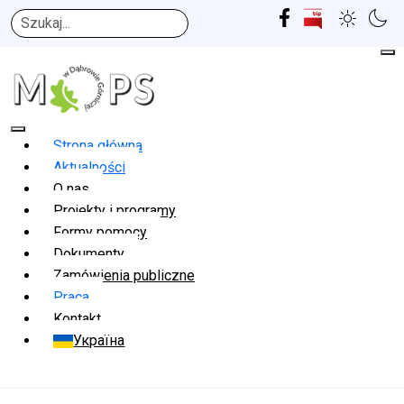
Szukaj
Strona główna
Aktualności
O nas
Projekty i programy
Formy pomocy
Dokumenty
Zamówienia publiczne
Praca
Kontakt
Україна