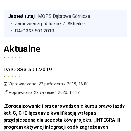
Jesteś tutaj:
MOPS Dąbrowa Górnicza
Zamówienia publiczne
Aktualne
DAiO.333.501.2019
Aktualne
DAiO.333.501.2019
Wprowadzono:
22 październik 2019, 16:00
Wprowadzono
Poprawiono
Poprawiono:
22 wrzesień 2020, 14:17
„
Zorganizowanie i przeprowadzenie k
ursu prawo jazdy
kat. C, C+E łączony z kwalifikacją wstępna
przyśpieszoną dla uczestników projektu „INTEGRA III –
program aktywnej integracji osób zagrożonych