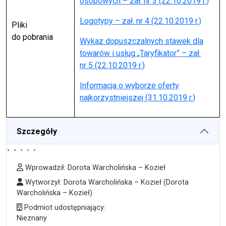
osobowych – zał. nr 3 (22.10.2019 r.)
Logotypy – zał. nr 4 (22.10.2019 r.)
Pliki
do pobrania
Wykaz dopuszczalnych stawek dla
towarów i usług „Taryfikator” – zał.
nr 5 (22.10.2019 r.)
Informacja o wyborze oferty
najkorzystniejszej (31.10.2019 r.)
Szczegóły
Wprowadził
Wprowadził:
Dorota Warcholińska – Kozieł
Wytworzył
Wytworzył:
Dorota Warcholińska – Kozieł
(Dorota
Warcholińska – Kozieł)
Podmiot udostępniający
Podmiot udostępniający:
Nieznany